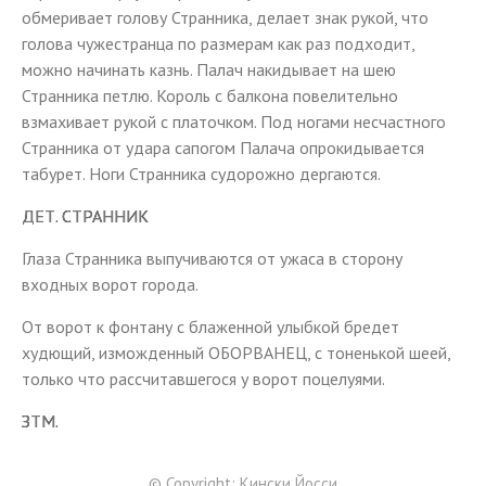
обмеривает голову Странника, делает знак рукой, что
голова чужестранца по размерам как раз подходит,
можно начинать казнь. Палач накидывает на шею
Странника петлю. Король с балкона повелительно
взмахивает рукой с платочком. Под ногами несчастного
Странника от удара сапогом Палача опрокидывается
табурет. Ноги Странника судорожно дергаются.
ДЕТ. СТРАННИК
Глаза Странника выпучиваются от ужаса в сторону
входных ворот города.
От ворот к фонтану с блаженной улыбкой бредет
худющий, изможденный ОБОРВАНЕЦ, с тоненькой шеей,
только что рассчитавшегося у ворот поцелуями.
ЗТМ.
© Copyright: Кински Йосси