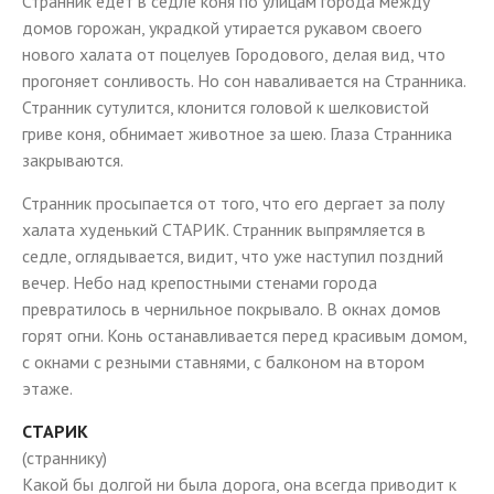
Странник едет в седле коня по улицам города между
домов горожан, украдкой утирается рукавом своего
нового халата от поцелуев Городового, делая вид, что
прогоняет сонливость. Но сон наваливается на Странника.
Странник сутулится, клонится головой к шелковистой
гриве коня, обнимает животное за шею. Глаза Странника
закрываются.
Странник просыпается от того, что его дергает за полу
халата худенький СТАРИК. Странник выпрямляется в
седле, оглядывается, видит, что уже наступил поздний
вечер. Небо над крепостными стенами города
превратилось в чернильное покрывало. В окнах домов
горят огни. Конь останавливается перед красивым домом,
с окнами с резными ставнями, с балконом на втором
этаже.
СТАРИК
(страннику)
Какой бы долгой ни была дорога, она всегда приводит к