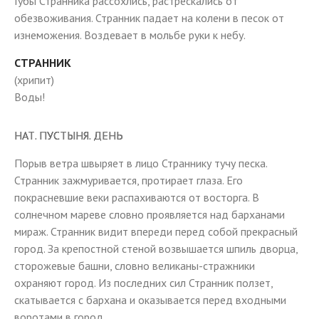
Губы Странника рассохлись, растрескались от
обезвоживания. Странник падает на колени в песок от
изнеможения. Воздевает в мольбе руки к небу.
СТРАННИК
(хрипит)
Воды!
НАТ. ПУСТЫНЯ. ДЕНЬ
Порыв ветра швыряет в лицо Страннику тучу песка.
Странник зажмуривается, протирает глаза. Его
покрасневшие веки распахиваются от восторга. В
солнечном мареве словно проявляется над барханами
мираж. Странник видит впереди перед собой прекрасный
город. За крепостной стеной возвышается шпиль дворца,
сторожевые башни, словно великаны-стражники
охраняют город. Из последних сил Странник ползет,
скатывается с бархана и оказывается перед входными
воротами в город.