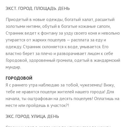
ЭКСТ. ГОРОД. ПЛОЩАДЬ. ДЕНЬ
Приодетый в новые одежды, богатый халат, расшитый
золотыми нитями, обутый в богатые кожаные сапоги,
Странник ведет к фонтану за узду своего коня и невольно
утирается от жарких поцелуев — расплата за еду и
одежду. Странник склоняется к воде, умывается. Его
властно берет за плечо и разворачивает лицом к себе
Городовой, здоровенный громила, одетый в жандармский
мундир.
ГОРОДОВОЙ
Я с раннего утра наблюдаю за тобой, чужеземец! Вижу,
тебе не нравятся поцелуи жителей нашего города! Для
начала, ты оштрафован на десять поцелуев! Оплатишь на
месте или пройдешь в участок?!
ЭКС. ГОРОД. УЛИЦА. ДЕНЬ