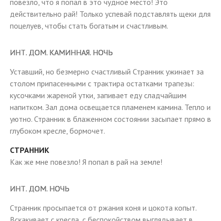
повезло, что я попал в это чудное место! Это
действительно рай! Только успевай подставлять щеки для
поцелуев, чтобы стать богатым и счастливым.
ИНТ. ДОМ. КАМИННАЯ. НОЧЬ
Уставший, но безмерно счастливый Странник ужинает за
столом припасенными с трактира остатками трапезы:
кусочками жареной утки, запивает еду сладчайшим
напитком. Зал дома освещается пламенем камина. Тепло и
уютно. Странник в блаженном состоянии засыпает прямо в
глубоком кресле, бормочет.
СТРАННИК
Как же мне повезло! Я попал в рай на земле!
ИНТ. ДОМ. НОЧЬ
Странник просыпается от ржания коня и цокота копыт.
Вскакивает с кресла, с беспокойством выглядывает в