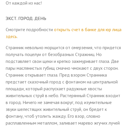
От каждой из нас!
ЭКСТ. ГОРОД. ДЕНЬ
Смотрите подробности
открыть счет в банке для юр лица
здесь
.
Странник невольно морщится от омерзения, что придется
получать поцелуи от безобразных Стражниц. Но
подставляет свои щеки и крепко зажмуривает глаза. Две
пары маслянистых губищ смачно чмокают с двух сторон.
Странник открывает глаза. Пред взором Странника
предстает сказочный город с фонтаном на центральной
площади, который распускает радужные хвосты
живительных струй в небо. Растерянный Странник входит
в город. Ничего не замечая вокруг, под изумительные
звуки шелестящих живительный струй, он бредет к
фонтану, чтоб утолить жажду. Его взор, словно
расплавленным металлом, заливает марево жгучих лучей