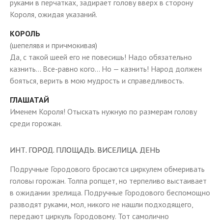
руками в перчатках, задирает голову вверх в сторону
Короля, ожидая указаний.
КОРОЛЬ
(шепелявя и причмокивая)
Да, с такой шеей его не повесишь! Надо обязательно
казнить… Все-равно кого… Но — казнить! Народ должен
бояться, верить в мою мудрость и справедливость.
ГЛАШАТАЙ
Именем Короля! Отыскать нужную по размерам голову
среди горожан.
ИНТ. ГОРОД. ПЛОЩАДЬ. ВИСЕЛИЦА. ДЕНЬ
Подручные Городового бросаются циркулем обмеривать
головы горожан. Толпа ропщет, но терпеливо выстаивает
в ожидании зрелища. Подручные Городового беспомощно
разводят руками, мол, никого не нашли подходящего,
передают циркуль Городовому. Тот самолично