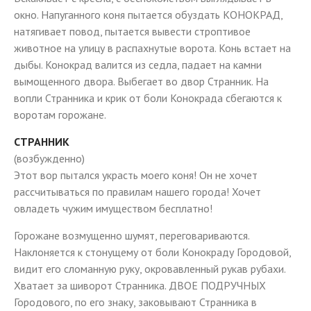
окно. Напуганного коня пытается обуздать КОНОКРАД,
натягивает повод, пытается вывести строптивое
животное на улицу в распахнутые ворота. Конь встает на
дыбы. Конокрад валится из седла, падает на камни
вымощенного двора. Выбегает во двор Странник. На
вопли Странника и крик от боли Конокрада сбегаются к
воротам горожане.
СТРАННИК
(возбужденно)
Этот вор пытался украсть моего коня! Он не хочет
рассчитываться по правилам нашего города! Хочет
овладеть чужим имуществом бесплатно!
Горожане возмущенно шумят, переговариваются.
Наклоняется к стонущему от боли Конокраду Городовой,
видит его сломанную руку, окровавленный рукав рубахи.
Хватает за шиворот Странника. ДВОЕ ПОДРУЧНЫХ
Городового, по его знаку, заковывают Странника в