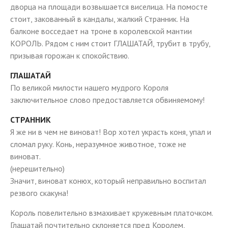
дворца на площади возвышается виселица. На помосте
стоит, закованный в кандалы, жалкий Странник. На
балконе восседает на троне в королевской мантии
КОРОЛЬ. Рядом с ним стоит ГЛАШАТАЙ, трубит в трубу,
призывая горожан к спокойствию.
ГЛАШАТАЙ
По великой милости нашего мудрого Короля
заключительное слово предоставляется обвиняемому!
СТРАННИК
Я же ни в чем не виноват! Вор хотел украсть коня, упал и
сломал руку. Конь, неразумное животное, тоже не
виноват.
(нерешительно)
Значит, виноват конюх, который неправильно воспитал
резвого скакуна!
Король повелительно взмахивает кружевным платочком.
Глашатай почтительно склоняется пред Королем,